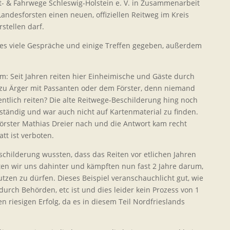
it- & Fahrwege Schleswig-Holstein e. V. in Zusammenarbeit
andesforsten einen neuen, offiziellen Reitweg im Kreis
stellen darf.
 es viele Gespräche und einige Treffen gegeben, außerdem
em:
Seit Jahren reiten hier Einheimische und Gäste durch
zu Ärger mit Passanten oder dem Förster, denn niemand
entlich reiten? Die alte Reitwege-Beschilderung hing noch
lständig und war auch nicht auf Kartenmaterial zu finden.
örster Mathias Dreier nach und die Antwort kam recht
tt ist verboten.
schilderung wussten, dass das Reiten vor etlichen Jahren
en wir uns dahinter und kämpften nun fast 2 Jahre darum,
nutzen zu dürfen. Dieses Beispiel veranschauchlicht gut, wie
urch Behörden, etc ist und dies leider kein Prozess von 1
n riesigen Erfolg, da es in diesem Teil Nordfrieslands