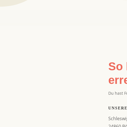
So 
err
Du hast F
UNSERE
Schleswi
24860 B