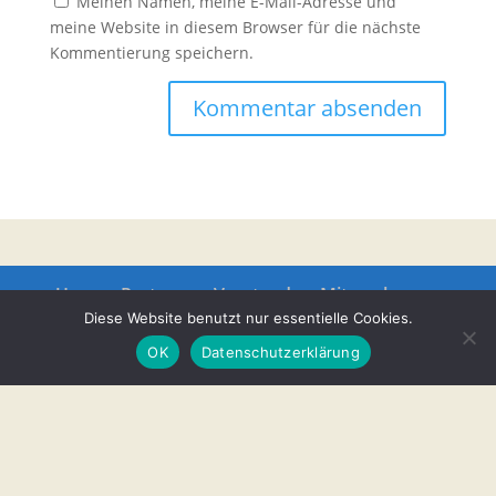
Meinen Namen, meine E-Mail-Adresse und
meine Website in diesem Browser für die nächste
Kommentierung speichern.
Unsere Partner
Vorstand
Mitmachen
Datenschutz
Impressum
Diese Website benutzt nur essentielle Cookies.
OK
Datenschutzerklärung