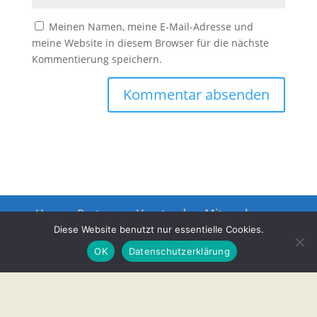
Meinen Namen, meine E-Mail-Adresse und
meine Website in diesem Browser für die nächste
Kommentierung speichern.
Unsere Partner
Vorstand
Mitmachen
Datenschutz
Impressum
Diese Website benutzt nur essentielle Cookies.
OK
Datenschutzerklärung