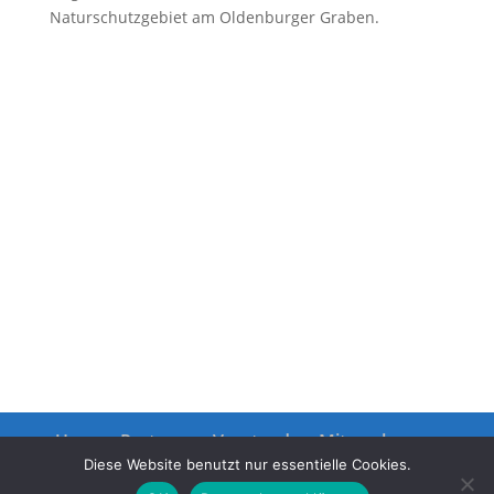
Naturschutzgebiet am Oldenburger Graben.
Unsere Partner
Vorstand
Mitmachen
Datenschutz
Impressum
Diese Website benutzt nur essentielle Cookies.