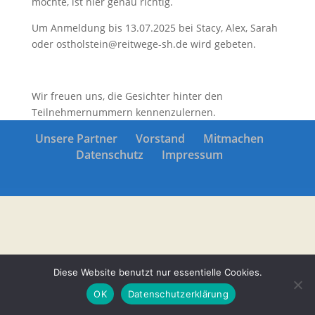
möchte, ist hier genau richtig.
Um Anmeldung bis 13.07.2025 bei Stacy, Alex, Sarah
oder ostholstein@reitwege-sh.de wird gebeten.
Wir freuen uns, die Gesichter hinter den
Teilnehmernummern kennenzulernen.
Unsere Partner
Vorstand
Mitmachen
Datenschutz
Impressum
Diese Website benutzt nur essentielle Cookies.
OK
Datenschutzerklärung